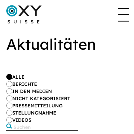
Aktualitäten
DAS PROJEKT
DER VEREIN
ALLE
BERICHTE
IN DEN MEDIEN
EN
FR
DE
IT
NICHT KATEGORISIERT
PRESSEMITTEILUNG
STELLUNGNAHME
VIDEOS