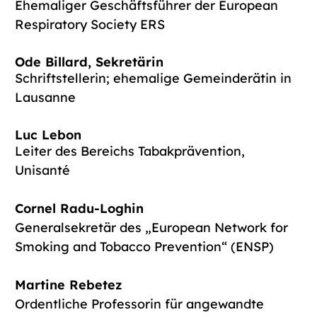
Ehemaliger
Geschäftsführer
der
European
Respiratory
Society
ERS
Ode Billard,
Sekretärin
Schriftstellerin
;
ehemalige
Gemeinderätin
in
Lausanne
Luc Lebon
Leiter
des
Bereichs
Tabakprävention
,
Unisanté
Cornel Radu-Loghin
Generalsekretär des „European Network for
Smoking and Tobacco Prevention“ (ENSP)
Martine Rebetez
Ordentliche Professorin für angewandte