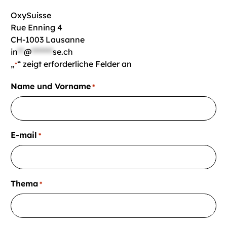
OxySuisse
Rue Enning 4
CH-1003 Lausanne
in
**
@
*******
se.ch
„
“ zeigt erforderliche Felder an
*
Name und Vorname
*
E-mail
*
Thema
*