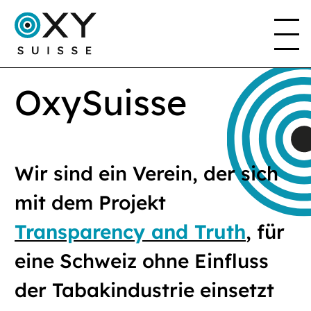
OxySuisse
DAS PROJEKT
DER VEREIN
Wir sind ein Verein, der sich
mit dem Projekt
EN
FR
DE
IT
Transparency and Truth
, für
eine Schweiz ohne Einfluss
der Tabakindustrie einsetzt