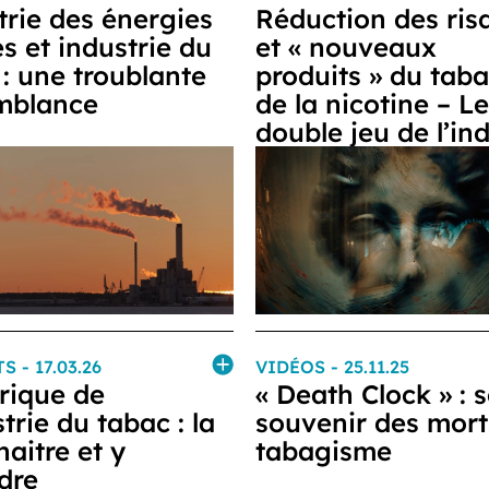
trie des énergies
Réduction des ris
es et industrie du
et « nouveaux
: une troublante
produits » du taba
mblance
de la nicotine – Le
double jeu de l’in
TS
- 17.03.26
VIDÉOS
- 25.11.25
rique de
« Death Clock » : 
strie du tabac : la
souvenir des mort
aitre et y
tabagisme
dre