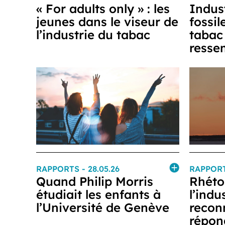
« For adults only » : les
Indus
jeunes dans le viseur de
fossil
l’industrie du tabac
tabac 
resse
RAPPORTS
- 28.05.26
RAPPOR
Quand Philip Morris
Rhéto
étudiait les enfants à
l’indu
l’Université de Genève
reconn
répon