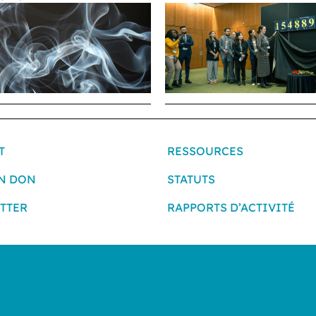
T
RESSOURCES
UN DON
STATUTS
TTER
RAPPORTS D’ACTIVITÉ