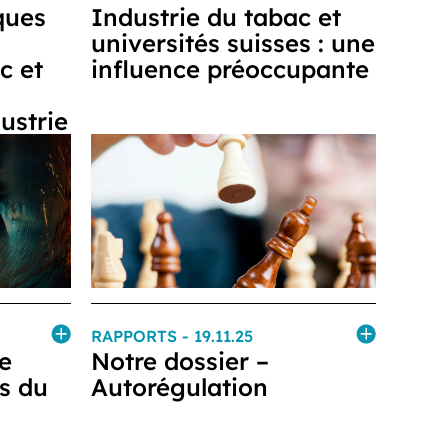
ques
Industrie du tabac et
universités suisses : une
c et
influence préoccupante
dustrie
RAPPORTS
- 19.11.25
se
Notre dossier –
s du
Autorégulation