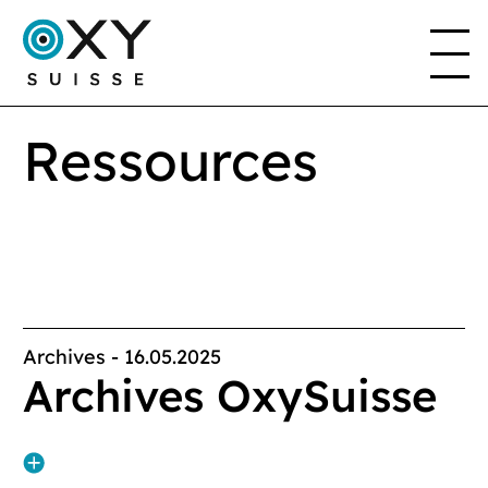
Ressources
LE PROJET
L’ASSOCIATION
EN
FR
DE
IT
Archives
-
16.05.2025
Archives OxySuisse